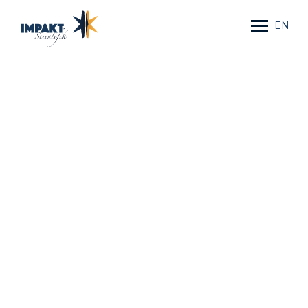
EN
ACCUEIL
SERVICES
FORMATIONS
COMMENT
EN MOTS
ÉQUIPE
BLOGUE
PORTFOLIO
CONTACTEZ-NOUS