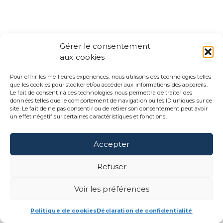
ENGLISH
Gérer le consentement
AGENCE
aux cookies
IMPAKT SCIENTIFIK
Pour offrir les meilleures expériences, nous utilisons des technologies telles
que les cookies pour stocker et/ou accéder aux informations des appareils.
88 Rue Saint-Vallier O
Le fait de consentir à ces technologies nous permettra de traiter des
Québec, QC G1K 1J8
données telles que le comportement de navigation ou les ID uniques sur ce
site. Le fait de ne pas consentir ou de retirer son consentement peut avoir
un effet négatif sur certaines caractéristiques et fonctions.
(418) 271-9754
contact@impaktsci.co
Accepter
Refuser
Voir les préférences
Politique de cookies
Déclaration de confidentialité