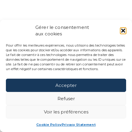
FRANÇAIS
Gérer le consentement
AGENCE
aux cookies
IMPAKT SCIENTIFIK
Pour offrir les meilleures expériences, nous utilisons des technologies telles
que les cookies pour stocker et/ou accéder aux informations des appareils.
88 Rue Saint-Vallier O
Le fait de consentir à ces technologies nous permettra de traiter des
Québec, QC G1K 1J8
données telles que le comportement de navigation ou les ID uniques sur ce
site. Le fait de ne pas consentir ou de retirer son consentement peut avoir
un effet négatif sur certaines caractéristiques et fonctions.
(418) 271-9754
contact@impaktsci.co
Accepter
Refuser
Voir les préférences
Cookie Policy
Privacy Statement