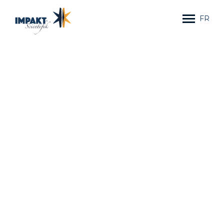
FR
HOME
SERVICES
FORMATIONS
PROCESS
TESTIMONIALS
TEAM
BLOGUE
PORTFOLIO
CONTACT US