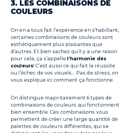
3. LES COMBINAISONS DE
COULEURS
ACCUEIL
SERVICES
On en a tous fait l’expérience en s’habillant,
certaines combinaisons de couleurs sont
FORMATIONS
esthétiquement plus plaisantes que
COMMENT
d’autres. Et bien sachez qu’il y a une raison
pour cela, ça s’appelle
l’harmonie des
EN MOTS
couleurs
! C’est aussi ce qui fait la réussite
ÉQUIPE
ou l’échec de vos visuels… Pas de stress, on
vous explique ici comment ça fonctionne.
BLOGUE
PORTFOLIO
On distingue majoritairement 6 types de
CONTACTEZ-NOUS
combinaisons de couleurs qui fonctionnent
bien ensemble. Ces combinaisons vous
ENGLISH
permettent de créer une large quantité de
palettes de couleurs différentes, qui se