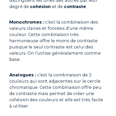
distinguent les unes des autres par leur
degré de
cohésion
et de
contraste
.
AGENCE
IMPAKT SCIENTIFIK
Monochromes :
c’est la combinaison des
88 Rue Saint-Vallier O
valeurs claires et foncées d’une même
Québec, QC G1K 1J8
couleur. Cette combinaison très
harmonieuse offre le moins de contraste
(418) 271-9754
puisque le seul contraste est celui des
contact@impaktsci.co
valeurs. On l’utilise généralement comme
base.
Analogues :
c’est la combinaison de 3
couleurs qui sont adjacentes sur le cercle
chromatique. Cette combinaison offre peu
de contraste mais permet de créer une
cohésion des couleurs et elle est très facile
à utiliser.