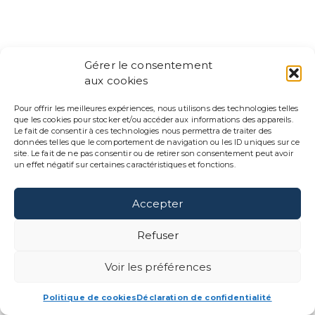
ENGLISH
Gérer le consentement
AGENCE
aux cookies
IMPAKT SCIENTIFIK
Pour offrir les meilleures expériences, nous utilisons des technologies telles
que les cookies pour stocker et/ou accéder aux informations des appareils.
88 Rue Saint-Vallier O
Le fait de consentir à ces technologies nous permettra de traiter des
Québec, QC G1K 1J8
données telles que le comportement de navigation ou les ID uniques sur ce
site. Le fait de ne pas consentir ou de retirer son consentement peut avoir
un effet négatif sur certaines caractéristiques et fonctions.
(418) 271-9754
contact@impaktsci.co
Accepter
Refuser
Voir les préférences
Politique de cookies
Déclaration de confidentialité