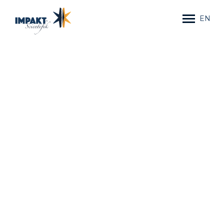
EN
ACCUEIL
SERVICES
FORMATIONS
COMMENT
EN MOTS
ÉQUIPE
BLOGUE
PORTFOLIO
CONTACTEZ-NOUS